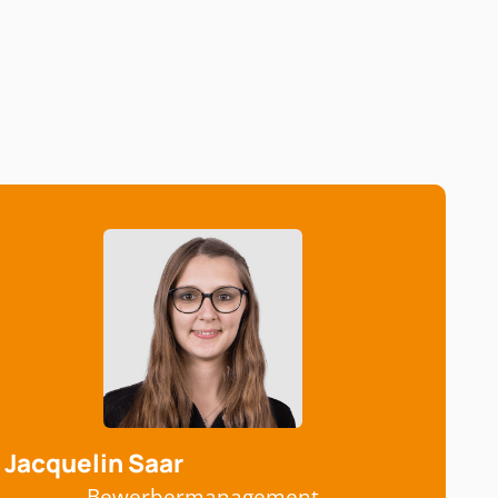
Jacquelin Saar
Bewerbermanagement