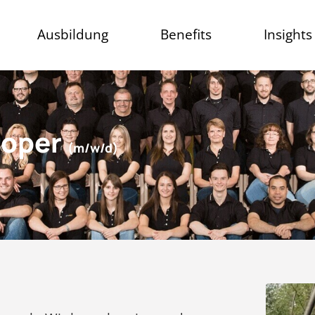
Ausbildung
Benefits
Insights
loper
(m/w/d)