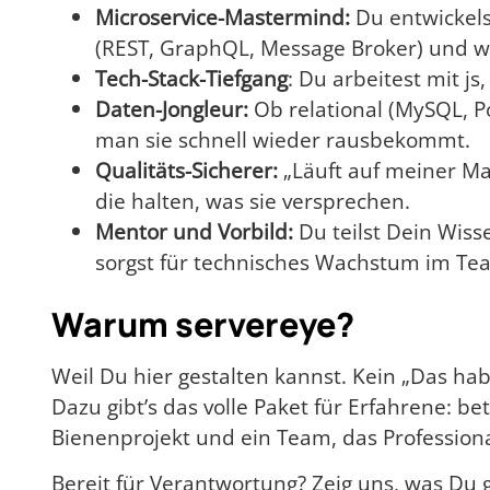
Microservice-Mastermind:
Du entwickels
(REST, GraphQL, Message Broker) und wie
Tech-Stack-Tiefgang
: Du arbeitest mit j
Daten-Jongleur:
Ob relational (MySQL, P
man sie schnell wieder rausbekommt.
Qualitäts-Sicherer:
„Läuft auf meiner Mas
die halten, was sie versprechen.
Mentor und Vorbild:
Du teilst Dein Wiss
sorgst für technisches Wachstum im Te
Warum servereye?
Weil Du hier gestalten kannst. Kein „Das h
Dazu gibt’s das volle Paket für Erfahrene: b
Bienenprojekt und ein Team, das Professiona
Bereit für Verantwortung? Zeig uns, was Du g