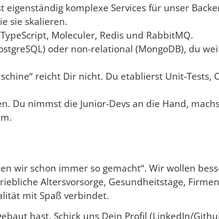
t eigenständig komplexe Services für unser Backe
 sie skalieren.
s, TypeScript, Moleculer, Redis und RabbitMQ.
ostgreSQL) oder non-relational (MongoDB), du we
chine“ reicht Dir nicht. Du etablierst Unit-Tests,
en. Du nimmst die Junior-Devs an die Hand, machs
am.
aben wir schon immer so gemacht“. Wir wollen be
etriebliche Altersvorsorge, Gesundheitstage, Firme
lität mit Spaß verbindet.
ebaut hast. Schick uns Dein Profil (LinkedIn/Gith